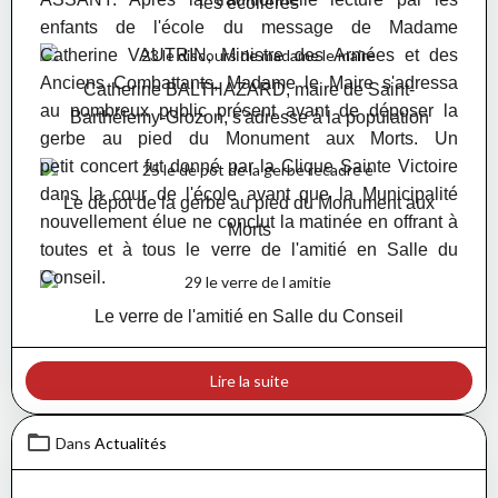
les écolières
enfants de l'école du message de Madame
Catherine VAUTRIN, Ministre des Armées et des
Anciens Combattants,
Madame le Maire s'adressa
Catherine BALTHAZARD, maire de Saint-
au nombreux public présent avant de déposer la
Barthélemy-Grozon, s'adresse à la population
gerbe au pied du Monument aux Morts. Un
petit concert fut donné par la Clique Sainte Victoire
dans la cour de l'école avant que la Municipalité
Le dépot de la gerbe au pied du Monument aux
nouvellement élue ne conclut la matinée en offrant à
Morts
toutes et à tous le verre de l'amitié en Salle du
Conseil.
Le verre de l'amitié en Salle du Conseil
Lire la suite
Dans
Actualités