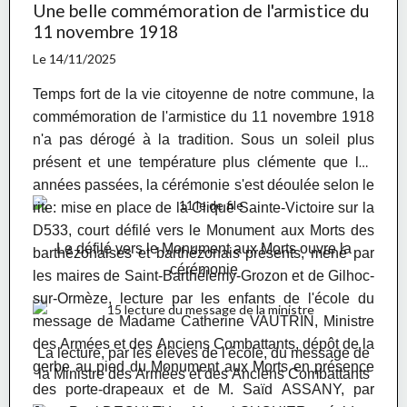
Une belle commémoration de l'armistice du
avec l'habituelle ferveur, pouvaient enfin
11 novembre 1918
décompresser, en conclusion d'un excellent
millésime de la Foire au Boudin!
Le 14/11/2025
Temps fort de la vie citoyenne de notre commune, la
commémoration de l'armistice du 11 novembre 1918
n'a pas dérogé à la tradition. Sous un soleil plus
présent et une température plus clémente que les
années passées, la cérémonie s'est déoulée selon le
rite: mise en place de la Clique Sainte-Victoire sur la
D533, court défilé vers le Monument aux Morts des
Le défilé vers le Monument aux Morts ouvre la
barthézonaises et barthézonais présents, mené par
cérémonie
les maires de Saint-Barthélemy-Grozon et de Gilhoc-
sur-Ormèze, lecture par les enfants de l'école du
message de Madame Catherine VAUTRIN, Ministre
des Armées et des Anciens Combattants, dépôt de la
La lecture, par les élèves de l'école, du message de
gerbe au pied du Monument aux Morts en présence
la Ministre des Armées et des Anciens Combattants
des porte-drapeaux et de M. Saïd ASSANY, par