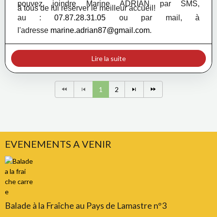
pouvez joindre Marine ADRIAN par SMS,
à tous de lui réserver le meilleur accueil!
au
:
07.87.28.31.05
ou par mail, à
l'adresse
marine.adrian87@gmail.com
.
Lire la suite
1
2
EVENEMENTS A VENIR
Balade à la Fraîche au Pays de Lamastre n°3