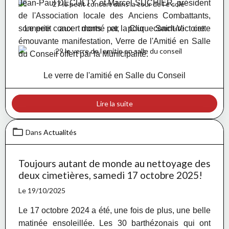
Jean-Paul DECULTY et Marcel SUCHIER, président
de l'Association locale des Anciens Combattants,
sonnerie aux morts et, pour conclure cette
Le petit concert donné par la Clique Saint-Victoire
émouvante manifestation, Verre de l'Amitié en Salle
du Conseil offert par la Municipalité.
Le verre de l'amitié en Salle du Conseil
Lire la suite
Dans
Actualités
Toujours autant de monde au nettoyage des
deux cimetières, samedi 17 octobre 2025!
Le 19/10/2025
Le 17 octobre 2024 a été, une fois de plus, une belle
matinée ensoleillée. Les 30 barthézonais qui ont