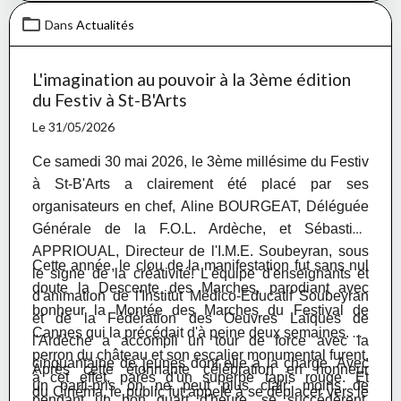
Dans
Actualités
L'imagination au pouvoir à la 3ème édition
du Festiv à St-B'Arts
Le 31/05/2026
Ce samedi 30 mai 2026, le 3ème millésime du Festiv
à St-B'Arts a clairement été placé
par ses
organisateurs en chef, Aline BOURGEAT, Déléguée
Générale de la F.O.L. Ardèche, et Sébastien
APPRIOUAL, Directeur de l'I.M.E. Soubeyran, sous
Cette année, le clou de la manifestation fut sans nul
le signe de la créativité! L'équipe d'enseignants et
doute la Descente des Marches, parodiant avec
d'animation de
l'Institut Médico-Educatif Soubeyran
bonheur la Montée des Marches du Festival de
et de la Fédération des Oeuvres Laïques de
Cannes qui la précédait d'à peine deux semaines. Le
l'Ardèche a accompli un tour de force avec la
perron du château et son escalier monumental furent,
cinquantaine de jeunes dont elle a la charge. Avec
Après cette étonnante célébration en honneur
à cet effet, parés d'un superbe tapis rouge. Et
un parti-pris on ne peut plus clair: moins de
du Cinéma, le public fut appelé à se déplacer vers le
pendant un bon quart d'heure, se succ
édèrent,