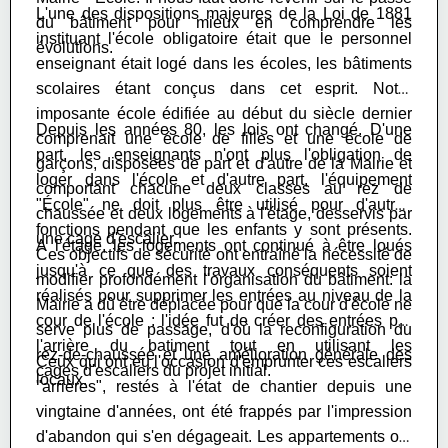
L'une des dispositions majeures de la Loi de 1881
du bâtiment pour mieux en comprendre les
instituant l'école obligatoire était que le personnel
évolutions.
enseignant était logé dans les écoles, les bâtiments
scolaires étant conçus dans cet esprit. N
otre
imposante école édifiée au début du siècle dernier
Depuis les années 80, les lois ont changé. D'une
comprenait une école de filles et une école de
part, les enseignants n'ont plus l'obligation de
garçons, disposées de part et d'autre de la Mairie et
loger dans l'école et d'autre part, l'équipement
comportant chacune deux classes au rez de
"École" ne doit plus être utilisé pour d'autres
chaussée et deux logements à l'étage, desservis par
fonctions pendant que les enfants y sont présents.
une cage d'escalier
.
A l'étage, les logements ont continué à être loués
Ces objectifs de sécurité ont entraîné la nécessité de
jusqu'à ce que des travaux conséquents soient
modifier profondément l'organisation du bâtiment: la
réalisés pour supprimer les entrées au niveau de la
Mairie a dû être déplacée pour que la cour d'école ne
cour de l'école : l'idée fut de créer des entrées par
serve plus de passage, d'où la reconfiguration du
l'arrière du batiment tout en utilisant les
rez-de-chaussée et une amélioration générale des
Ceux qui ont eu l'occasion d'emprunter ces escaliers
cages d'escaliers du projet initial.
locaux.
"arrières", restés à l'état de chantier depuis une
vingtaine d'années, ont été frappés par l'impression
d'abandon qui s'en dégageait. Les appartements ont