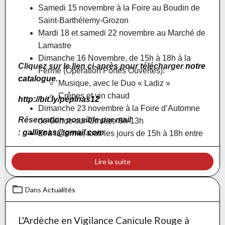
Samedi 15 novembre à la Foire au Boudin de
Saint-Barthélemy-Grozon
Mardi 18 et samedi 22 novembre au Marché de
Lamastre
Dimanche 16 Novembre, de 15h à 18h à la
Cliquez sur le lien ci-après pour télécharger
notre
Ferme (Opération Portes Ouvertes):
catalogue
.
Musique, avec le Duo « Ladiz »
Crêpes et vin chaud
http://bit.ly/pepinas12
Dimanche 23 novembre à la Foire d’Automne
Réservation possible par mail
de Gilhoc-sur-Ormèze 8h-13h
:
gallixnas@gmail.com
Et à la ferme, tous les jours de 15h à 18h entre
le 16 et le 23 novembre
Lire la suite
Dans
Actualités
L'Ardèche en Vigilance Canicule Rouge à