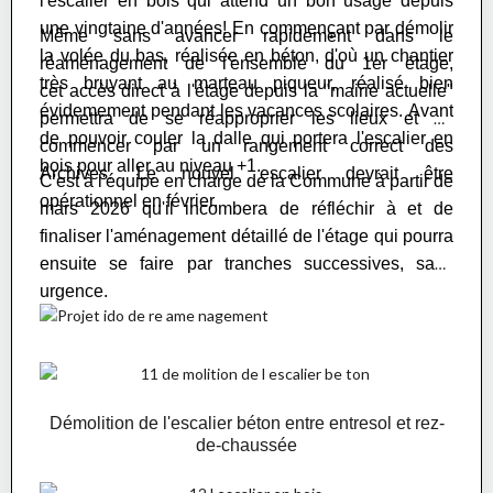
l'escalier en bois qui attend un bon usage depuis
une vingtaine d'années! En commençant par démolir
Même sans avancer rapidement dans le
la volée du bas, réalisée en béton, d'où un chantier
réaménagement de l'ensemble du 1er étage,
très bruyant au marteau piqueur, réalisé bien
cet accès direct à l'étage depuis la "mairie actuelle"
évidemement pendant les vacances scolaires. A
vant
permettra de se réapproprier les lieux et de
de pouvoir couler la dalle qui portera l'escalier en
commencer par un rangement correct des
bois pour aller au niveau +1.
Archives.
Le nouvel escalier devrait être
C'est à l'équipe en charge de la Commune à partir de
opérationnel en février.
mars 2026 qu'il incombera de réfléchir à et de
finaliser l'aménagement détaillé de l'étage qui pourra
ensuite se faire par tranches successives, sans
urgence.
Démolition de l'escalier béton entre entresol et rez-
de-chaussée