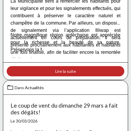
La Municipalité tient à remercier les habitants pour
leur vigilance et pour les signalements effectués, qui
contribuent à préserver le caractère naturel et
champêtre de la commune. Par ailleurs, un dispositif
de signalement via l’application Illiwap est
Notre magnifique région ardéchoise est appréciée
actuellement en cours de préparation. Il sera
pour la richesse et la beauté de sa nature.
présenté prochainement aux habitantes et habitants
Préservons la
!
une fois finalisé, afin de faciliter encore la remontée
d’informations.
Lire la suite
Dans
Actualités
Le coup de vent du dimanche 29 mars a fait
des dégâts!
Le 30/03/2026