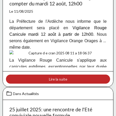
compter du mardi 12 août, 12h00
Le 11/08/2025
La Préfecture de l'Ardèche nous informe que le
département sera placé en
Vigilance Rouge
Canicule mardi 12 août à partir de 12h00
. Nous
serons également en Vigilance Orange Orages à la
même date.
La Vigilance Rouge Canicule s'applique aux
canicules extrêmes, exceptionnelles par leur durée
et leur intensité, qui présentent un fort impact
Lire la suite
sanitaire pour l’ensemble de la population et de forts
impacts sociétaux (sécheresse, approvisionnement
en eau potable, aménagement ou arrêt de certaines
Dans
Actualités
activités, etc.). Elle se différencie de la Vigilance
Orange par le fait qu’elle peut avoir un effet sanitaire
25 juillet 2025: une rencontre de l'Eté
sur l’ensemble de la population, au delà des
conviviale nouvelle formule