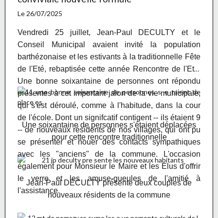
populations fragiles (nourrissons, personnes âgées,
Le 26/07/2025
femmes enceintes…) et des personnes les plus
exposées à la chaleur (personnes précaires,
Vendredi 25 juillet, Jean-Paul DECULTY et le
travailleurs en extérieur…).
Conseil Municipal avaient invité la population
barthézonaise et les estivants à la traditionnelle Fête
Lors d’une Vigilance Rouge Canicule, des mesures
de l'Eté, rebaptisée cette année Rencontre de l'Eté.
de protection des populations peuvent être prises par
Une bonne soixantaine de personnes ont répondu
les préfets des départements concernés (interdiction
présentes à cet important jalon de la vie municipale,
ou adaptation d’événements, consignes aux crèches
qui s'est déroulé, comme à l'habitude, dans la cour
et aux centres de loisirs, ...). Les bons gestes à
de l'école. Dont un signifcatif contigent -- ils étaient 9
Une soixantaine de personnes s'étaient déplacées
adopter (
boire beaucoup d’eau, éviter les efforts
-- de nouveaux résidents de nos villages, qui ont pu
pour cette rencontre traditionnelle
physiques, fréquenter des endroits frais, mouiller
se présenter et nouer des contacts sympathiques
son corps, aérer la nuit, ...
) sont les mêmes que
avec les "anciens" de la commune. L'occasion
pour les départements en Vigilance Orange.
également pour Monsieur le Maire et les Elus d'offrir
le verre et les amuse-gueules de l'amitié à
Jean-Paul DECULTY présente deux couples de
l'assistance.
nouveaux résidents de la commune