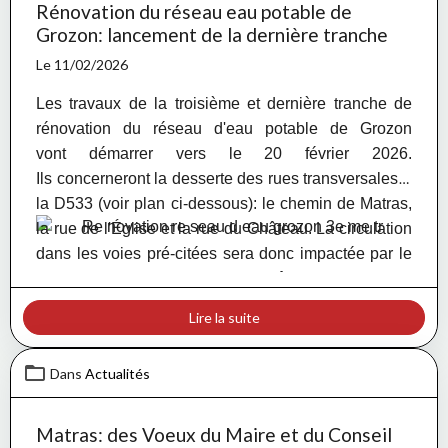
Rénovation du réseau eau potable de
Grozon: lancement de la dernière tranche
Le 11/02/2026
Les travaux de la troisième et dernière tranche de
rénovation du réseau d'eau potable de Grozon
vont démarrer vers le 20 février 2026.
Ils concerneront la desserte des rues transversales à
la D533 (voir plan ci-dessous): le chemin de Matras,
la rue de l'Église et la rue du Château. La circulation
dans les voies pré-citées sera donc impactée par le
chantier et occasionnera une gêne pour laquelle
nous sollicitons la compréhension et l'indulgence
Lire la suite
des riverains. La durée prévue des travaux est de
deux mois.
Dans
Actualités
Matras: des Voeux du Maire et du Conseil