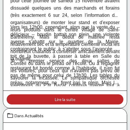
pour cette journée de samedi 15 novembre avaient
dissuadé quelques uns des marchands et forains
(très exactement 6 sur 24, selon l'information des
organisateurs) de monter leur stand et d'exposer
Vers les 12h00, cependant, alors que la vente du --
leurs produits dans le centre village de Saint-
délicieux -- boudin battait son plein, une violente
Barthélemy. Mais le début de matinée resta
averse s'abattit sur le quartier de la Mairie,
relativement sec et la température clémente incita les
contraignant le public à s'abriter sous l'avancée du
nombreux chalands à converser amicalement devant
toit de la buvette, à passer à table en Salle du
la buvette.
Si le premier service des deux salles de
Conseil ou dans le préau de l'école. Ou à regagner
restaurant fu
t bondé comme à l'habitude, il n'en fut
les voitures, pour ceux qui n'avaient pas prévu de
pas de même pour celui de 13h30. Les tables du
savourer la fricassée. Le sympathique orchestre
préau, notamment, ne firent pas le plein. Mais les
valentinois du P'tit Bazar continua malgré tout à
informations en provenance du Comité des Fêtes
propager sa bonne humeur sur la place de la Mairie.
confirmèrent que la totalité du boudin préparé avait
Lire la suite
été soit vendue soit convertie et consommée en
succulente fricassée. Le président du Comité,
Dans
Actualités
Valentin GUBIEN, et les bénévoles, toujours aussi
nombreux, qui avaient préparé les lieux et les repas