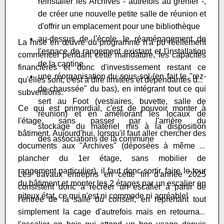
réinstaller les Archives - autrefois au grenier -,
de créer une nouvelle petite salle de réunion et
d'offrir un emplacement pour une bibliothèque
au-dessus de l'école, le réaménagement de
La mise en œuvre du programme n'a pu réellement
l'espace de rangement existant et l'installation
commencer pendant cette mandature, les capacités
de la cantine
financières et donc d'investissement restant ce
une réorganisation du sous-sol (en fait le "rez-
qu'elles sont, c'est à dire limitées et dépendantes des
de-chaussée" du bas), en intégrant tout ce qui
subventions.
sert au Foot (vestiaires, buvette, salle de
Ce qui est primordial, c'est de pouvoir monter à
réunion) et en améliorant les locaux de
l'étage, sans passer par l'arrière du
stockage du matériel mis à la disposition
bâtiment. Aujourd'hui, lorsqu'il faut aller chercher des
des associations de la commune
documents aux "Archives" (déposées à même le
plancher du 1er étage, sans mobilier de
rangement particulier), il faut donc sortir, faire le tour
Les travaux entrepris en cette fin d'année 2025
du bâtiment et monter les 2 étages par un escalier en
consistent donc à recréer un escalier à partir de
piteux état, ce qui n'est ni commode ni agréable!
l'entrée de la salle du conseil, en reprenant tout
simplement la cage d'autrefois mais en retournant