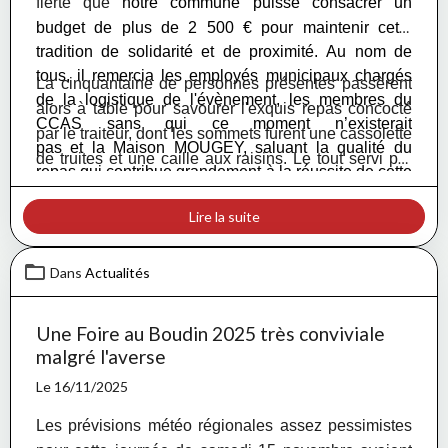
fierté que
notre commune puisse consacrer un
budget de plus de 2 500 € pour maintenir cette
tradition de solidarité et de proximité. Au nom de
tous, il
remercia les
employés municipaux chargés
La cinquantaine de personnes présentes passèrent
de la logistique de l'évènement, les
membres du
alors à table pour savourer l'exquis repas concocté
CCAS sans qui ce moment n’existerait
par le traiteur, dont les sommets furent une cassolette
pas
et la Maison MOUGEY, saluant la qualité du
de truites et une caille aux raisins. Le tout servi par
repas qui contribue grandement à la réussite de cette
les dévoués responsables du C.C.A.S. présents. On
journée.
notera par ailleurs que 14 repas ont été remis sur
Lire la suite
place à Matras et que 21 colis seront portés par les
membres du C.C.A.S. aux personnes qui peuvent
Dans
Actualités
difficilement se déplacer.
Une Foire au Boudin 2025 très conviviale
malgré l'averse
Le 16/11/2025
Les prévisions météo régionales assez pessimistes