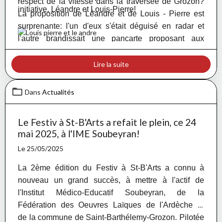
respect de la vitesse dans la traversée de Grozon?
initiative, Léandre et Louis-Pierre!
La proposition de Léandre et de Louis - Pierre est
surprenante: l'un d'eux s'était déguisé en radar et
l'autre brandissait une pancarte proposant aux
conducteurs des véhicules de "donner pour que ce
radar ne reste pas en carton".
Lire la suite
Dans
Actualités
Le Festiv à St-B'Arts a refait le plein, ce 24
mai 2025, à l'IME Soubeyran!
Le 25/05/2025
La 2ème édition du Festiv à St-B'Arts a connu à
nouveau un grand succès, à mettre à l'actif de
l'Institut Médico-Educatif Soubeyran, de la
Fédération des Oeuvres Laïques de l'Ardèche et
de la commune de Saint-Barthélemy-Grozon. Pilotée