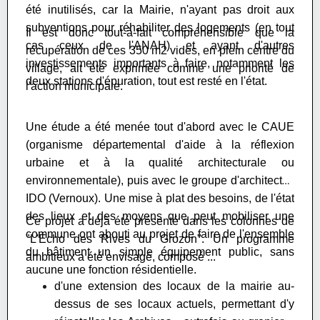
été inutilisés, car la Mairie, n'ayant pas droit aux
subventions pour réhabiliter des logements (en tout
Il est donc tout-à-fait compréhensible que la
cas ceux de l'ANAH) et ayant d'autres
récupération de ces 350 m2 vides, en plein centre du
investissements importants à faire, notamment les
village, ait été exprimée comme une priorité de
deux stations d'épuration, tout est resté en l'état.
l'action municipale.
Une étude a été menée tout d'abord avec le CAUE
(organisme départemental d'aide à la réflexion
urbaine et à la qualité architecturale ou
environnementale), puis avec le groupe d'architectes
IDO (Vernoux). Une mise à plat des besoins, de l'état
des lieux et des moyens que peut mobiliser une
Ce projet a déjà été présenté dans les colonnes de
commune ont abouti au projet de faire de l'ensemble
"L'Écho des Rives du Grozon".
Un programme
du bâtiment un simple équipement public, sans
ambitieux a été envisagé, composé ...
aucune une fonction résidentielle.
d'une extension des locaux de la mairie au-
dessus de ses locaux actuels, permettant d'y