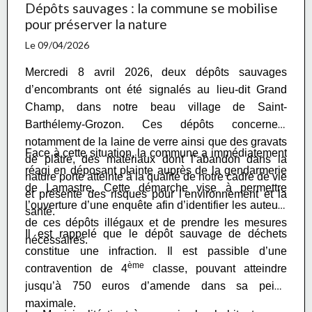
Dépôts sauvages : la commune se mobilise
pour préserver la nature
Le 09/04/2026
Mercredi 8 avril 2026, deux dépôts sauvages
d’encombrants ont été signalés au lieu-dit Grand
Champ, dans notre beau village de Saint-
Barthélemy-Grozon. Ces dépôts concernent
notamment de la laine de verre ainsi que des gravats
Face à cette situation, la commune a immédiatement
de plâtre, des matériaux dont l’abandon dans la
réagi en déposant plainte auprès de la gendarmerie
nature porte atteinte à la qualité de notre cadre de vie
de Lamastre. Cette démarche vise à permettre
et présente des risques pour l’environnement et la
l’ouverture d’une enquête afin d’identifier les auteurs
santé.
de ces dépôts illégaux et de prendre les mesures
Il est rappelé que le dépôt sauvage de déchets
nécessaires.
constitue une infraction. Il est passible d’une
ème
contravention de 4
classe, pouvant atteindre
jusqu’à 750 euros d’amende dans sa peine
maximale.