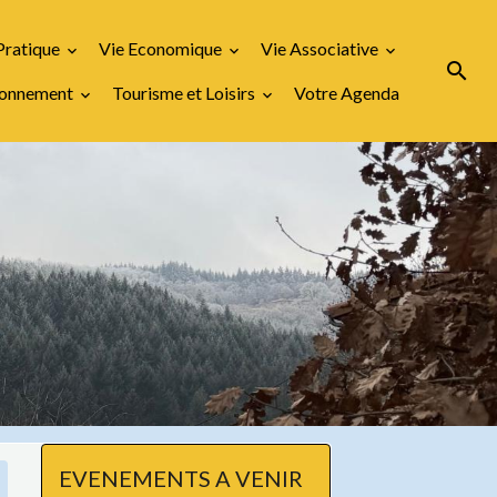
Pratique
Vie Economique
Vie Associative
ironnement
Tourisme et Loisirs
Votre Agenda
EVENEMENTS A VENIR