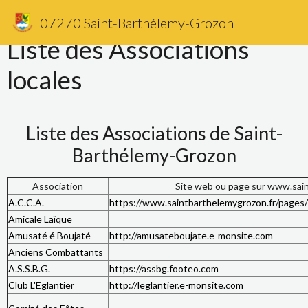
07270 Saint-Barthélemy-Grozon
Liste des Associations
locales
Liste des Associations de Saint-
Barthélemy-Grozon
Association
Site web ou page sur www.sai
A.C.C.A.
https://www.saintbarthelemygrozon.fr/pages/v
Amicale Laïque
Amusaté é Boujaté
http://amusateboujate.e-monsite.com
Anciens Combattants
A.S.S.B.G.
https://assbg.footeo.com
Club L'Eglantier
http://leglantier.e-monsite.com