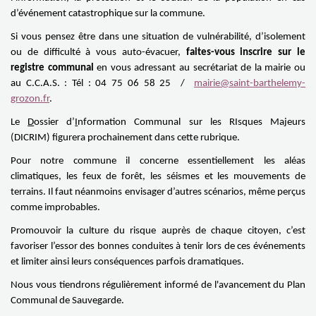
d’événement catastrophique sur la commune.
Si vous pensez être dans une situation de vulnérabilité, d’isolement
ou de difficulté à vous auto-évacuer,
faites-vous inscrire sur le
registre communal
en vous adressant au secrétariat de la mairie ou
au C.C.A.S. : Tél : 04 75 06 58 25 /
mairie@saint-barthelemy-
grozon.fr
.
Le
D
ossier d’
I
nformation
C
ommunal sur les
RI
sques
M
ajeurs
(DICRIM) figurera prochainement dans cette rubrique.
Pour notre commune il concerne essentiellement les aléas
climatiques, les feux de forêt, les séismes et les mouvements de
terrains. Il faut néanmoins envisager d’autres scénarios, même perçus
comme improbables.
Promouvoir la culture du risque auprès de chaque citoyen, c’est
favoriser l’essor des bonnes conduites à tenir lors de ces événements
et limiter ainsi leurs conséquences parfois dramatiques.
Nous vous tiendrons régulièrement informé de l'avancement du Plan
Communal de Sauvegarde.