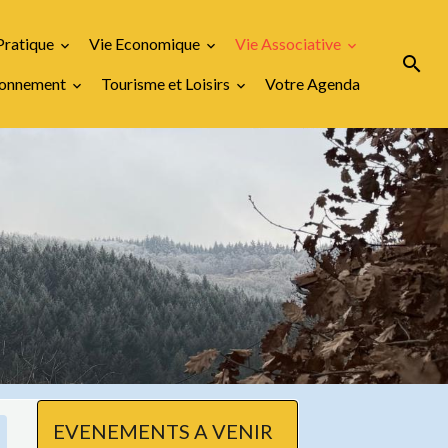
Pratique
Vie Economique
Vie Associative
ironnement
Tourisme et Loisirs
Votre Agenda
EVENEMENTS A VENIR