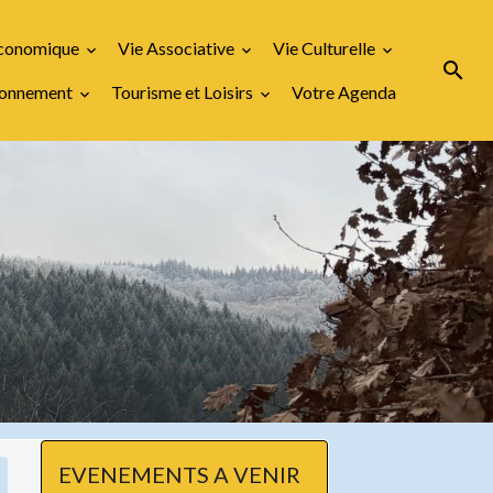
Economique
Vie Associative
Vie Culturelle
ironnement
Tourisme et Loisirs
Votre Agenda
EVENEMENTS A VENIR