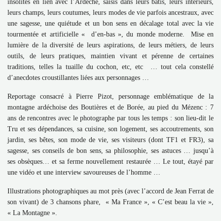
insolites en lien avec l’Ardèche, saisis dans leurs bâtis, leurs intérieurs,
leurs champs, leurs coutumes, leurs modes de vie parfois ancestraux, avec
une sagesse, une quiétude et un bon sens en décalage total avec la vie
tourmentée et artificielle « d’en-bas », du monde moderne. Mise en
lumière de la diversité de leurs aspirations, de leurs métiers, de leurs
outils, de leurs pratiques, maintien vivant et pérenne de certaines
traditions, telles la tuaille du cochon, etc, etc … tout cela constellé
d’anecdotes croustillantes liées aux personnages …
Reportage consacré à Pierre Pizot, personnage emblématique de la
montagne ardéchoise des Boutières et de Borée, au pied du Mézenc : 7
ans de rencontres avec le photographe par tous les temps : son lieu-dit le
Tru et ses dépendances, sa cuisine, son logement, ses accoutrements, son
jardin, ses bêtes, son mode de vie, ses visiteurs (dont TF1 et FR3), sa
sagesse, ses conseils de bon sens, sa philosophie, ses astuces … jusqu’à
ses obsèques… et sa ferme nouvellement restaurée … Le tout, étayé par
une vidéo et une interview savoureuses de l’homme …
Illustrations photographiques au mot près (avec l’accord de Jean Ferrat de
son vivant) de 3 chansons phare, « Ma France », « C’est beau la vie »,
« La Montagne ».