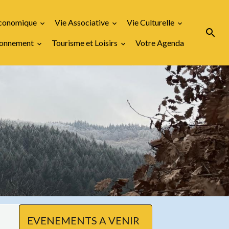
Economique
Vie Associative
Vie Culturelle
ironnement
Tourisme et Loisirs
Votre Agenda
EVENEMENTS A VENIR