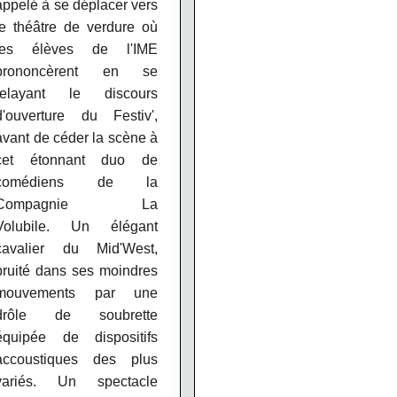
appelé à se déplacer vers
le théâtre de verdure où
les élèves de l'IME
prononcèrent en se
relayant le discours
d'ouverture du Festiv',
avant de céder la scène à
cet étonnant duo de
comédiens de la
Compagnie La
Volubile. Un élégant
cavalier du Mid'West,
bruité dans ses moindres
mouvements par une
drôle de soubrette
équipée de dispositifs
accoustiques des plus
variés. Un spectacle