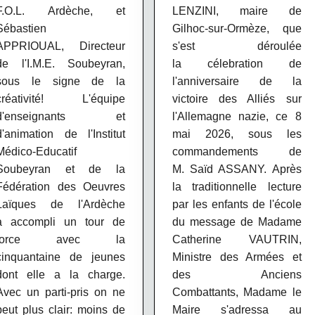
F.O.L. Ardèche, et
LENZINI, maire de
Sébastien
Gilhoc-sur-Ormèze, que
APPRIOUAL, Directeur
s'est déroulée
de l'I.M.E. Soubeyran,
la célebration de
sous le signe de la
l'anniversaire de la
créativité! L'équipe
victoire des Alliés sur
d'enseignants et
l'Allemagne nazie, ce 8
d'animation de
l'Institut
mai 2026, sous les
Médico-Educatif
commandements de
Soubeyran et de la
M. Saïd ASSANY. Après
Fédération des Oeuvres
la traditionnelle
lecture
Laïques de l'Ardèche
par les enfants de l'école
a accompli un tour de
du message de Madame
force avec la
Catherine VAUTRIN,
cinquantaine de jeunes
Ministre des Armées et
dont elle a la charge.
des Anciens
Avec un parti-pris on ne
Combattants,
Madame le
peut plus clair: moins de
Maire s'adressa au