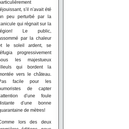
particulièrement
réjouissant, s'il n'avait été
un peu perturbé par la
canicule qui régnait sur la
région! Le public,
assommé par la chaleur
et le soleil ardent, se
réfugia progressivement
sous les majestueux
tilleuls qui bordent la
montée vers le château.
Pas facile pour les
humoristes de capter
l'attention d'une foule
distante d'une bonne
quarantaine de mètres!
Comme lors des deux