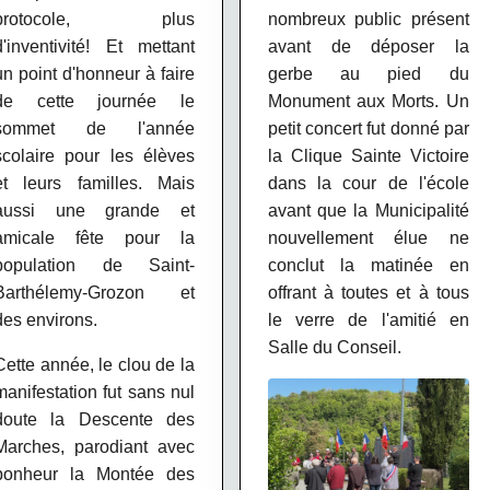
protocole, plus
nombreux public présent
d'inventivité! Et mettant
avant de déposer la
un point d'honneur à faire
gerbe au pied du
de cette journée le
Monument aux Morts. Un
sommet de l'année
petit concert fut donné par
scolaire pour les élèves
la Clique Sainte Victoire
et leurs familles. Mais
dans la cour de l'école
aussi une grande et
avant que la Municipalité
amicale fête pour la
nouvellement élue ne
population de Saint-
conclut la matinée en
Barthélemy-Grozon et
offrant à toutes et à tous
des environs.
le verre de l'amitié en
Salle du Conseil.
Cette année, le clou de la
manifestation fut sans nul
doute la Descente des
Marches, parodiant avec
bonheur la Montée des