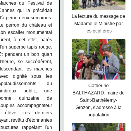
Marches du Festival de
Cannes qui la précédait
La lecture du message de
d'à peine deux semaines.
Madame le Ministre par
Le perron du château et
les écolières
son escalier monumental
furent, à cet effet, parés
d'un superbe tapis rouge.
Et pendant un bon quart
d'heure, se succ
édèrent,
descendant les marches
avec dignité sous les
applaudissements du
Catherine
nmbreux public, une
BALTHAZARD, maire de
bonne quinzaine de
Saint-Barthélemy-
couples accompagnateur
Grozon, s'adresse à la
- élève, ces derniers
population
ayant revêtu d'étonnantes
structures rappelant l'un