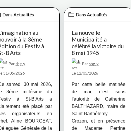
Dans
Actualités
Dans
Actualités
L'imagination au
La nouvelle
pouvoir à la 3ème
Municipalité a
édition du Festiv à
célébré la victoire du
St-B'Arts
8 mai 1945
Par
sbg-y
Par
sbg-y
Le 31/05/2026
Le 12/05/2026
Ce samedi 30 mai 2026,
Par cette belle matinée
le 3ème millésime du
de mai, c'est sous
Festiv à St-B'Arts a
l'autorité de Catherine
clairement été placé
par
BALTHAZARD, maire de
ses organisateurs en
Saint-Barthélemy-
chef, Aline BOURGEAT,
Grozon, et en présence
Déléguée Générale de la
de Madame Perrine