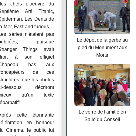
des chefs d'oeuvre du
Septième Art! Titanic,
Spiderman, Les Dents de
la Mer, Fast and furious ...
Les séries n'étaient pas
Le dépot de la gerbe au
oubliées, puisque
pied du Monument aux
Stranger Things avait
Morts
droit à son effigie!
Chapeau bas aux
concepteurs de ces
structures, que les photos
ci-dessous décriront
mieux qu'un texte
rébarbatif!
Le verre de l'amitié en
Après cette étonnante
Salle du Conseil
célébration en honneur
du Cinéma, le public fut