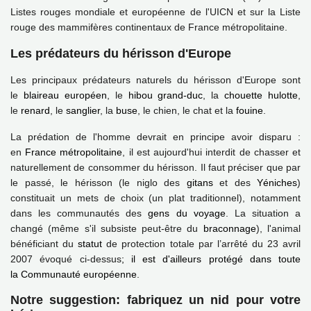
Listes rouges mondiale et européenne de l'UICN et sur la Liste
rouge des mammifères continentaux de France métropolitaine.
Les prédateurs du hérisson d'Europe
Les principaux prédateurs naturels du hérisson d'Europe sont
le
blaireau européen
, le
hibou grand-duc
, la
chouette hulotte
,
le
renard
, le
sanglier
, la
buse
, le chien, le chat et la
fouine
.
La prédation de l'homme devrait en principe avoir disparu :
en
France métropolitaine
, il est aujourd'hui interdit de chasser et
naturellement de consommer du hérisson. Il faut préciser que par
le passé, le hérisson (le niglo des
gitans
et des
Yéniches
)
constituait un mets de choix (un plat traditionnel), notamment
dans les communautés des
gens du voyage
. La situation a
changé (même s'il subsiste peut-être du
braconnage
), l'animal
bénéficiant du
statut
de protection totale par l’arrêté du 23 avril
2007 évoqué ci-dessus
; il est d'ailleurs protégé dans toute
la
Communauté européenne
.
Notre suggestion: fabriquez un nid pour votre