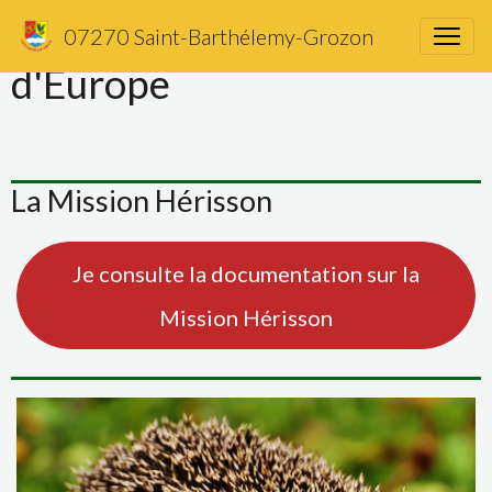
Protégeons le hérisson
07270 Saint-Barthélemy-Grozon
d'Europe
La Mission Hérisson
Je consulte la documentation sur la
Mission Hérisson