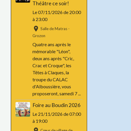
Théâtre ce soir!
Le 07/11/2026
de 20:00
à 23:00
Salle de Matras -
Grozon
Quatre ans après le
mémorable "Léon",
deux ans après "Cric,
Crac et Croque", les
Têtes à Claques, la
troupe du CALAC
d'Alboussière, vous
proposeront, samedi 7 ...
Foire au Boudin 2026
Le 21/11/2026
de 07:00
à 19:00
Cœur de village de