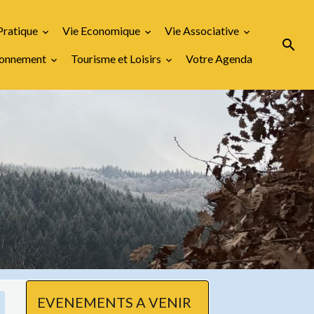
Pratique
Vie Economique
Vie Associative
ironnement
Tourisme et Loisirs
Votre Agenda
EVENEMENTS A VENIR